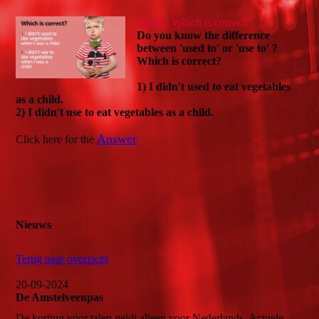
QUIZ
:
Which is correct?
Do you know the difference
between 'used to' or 'use to' ?
Which is correct?
1) I didn't used to eat vegetables
as a child.
2) I didn't use to eat vegetables as a child.
Answer
Click here for the
Nieuws
Terug naar overzicht
20-09-2024
De Amstelveenpas
De korting voor talen geldt alleen voor Nederlands. Actuele