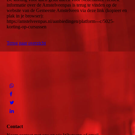
informatie over de Amstelveenpas is terug te vinden op de
website van de Gemeente Amstelveen via deze link (kopieer en
plak in je browser):
https://amstelveenpas.nl/aanbiedingen/platform---c/5025-
korting-op-cursussen
Terug naar overzicht
Contact