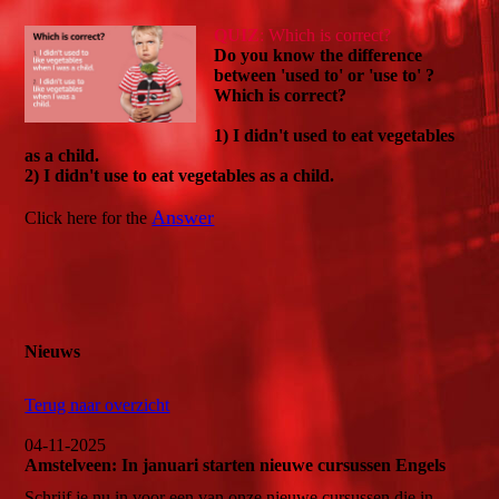
QUIZ
:
Which is correct?
Do you know the difference
between 'used to' or 'use to' ?
Which is correct?
1) I didn't used to eat vegetables
as a child.
2) I didn't use to eat vegetables as a child.
Answer
Click here for the
Nieuws
Terug naar overzicht
04-11-2025
Amstelveen: In januari starten nieuwe cursussen Engels
Schrijf je nu in voor een van onze nieuwe cursussen die in